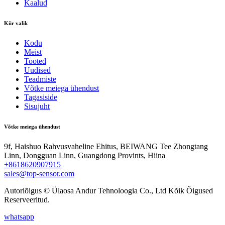
Kaalud
Kiir valik
Kodu
Meist
Tooted
Uudised
Teadmiste
Võtke meiega ühendust
Tagasiside
Sisujuht
Võtke meiega ühendust
9f, Haishuo Rahvusvaheline Ehitus, BEIWANG Tee Zhongtang
Linn, Dongguan Linn, Guangdong Provints, Hiina
+8618620907915
sales@top-sensor.com
Autoriõigus © Ülaosa Andur Tehnoloogia Co., Ltd Kõik Õigused
Reserveeritud.
whatsapp