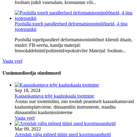
foolium (nikli vasesulam, konstantan või...
Poolsilla topelt paralleelsed deformatsioonimõõturid, 4 tina
jootepunkti
Poolsilla topeltparalleel deformatsioonimõõturi kliendi disain,
mudel: FB-seeria, kandja materjal:
fenoolaldehüüd/polüimiid/epoksüvõre Materjal: foolium...
Vaata veel
Uusim
uudised
ja sündmused
Sep 18, 2024
Kaasaskantava telje kaaluskaala tootmine
Asutas uue tootmisliini, mis toodab peamiselt kaasaskantavaid
kaalumisplatvorme, dünaamilisi instrumente, traadita
dünaamilisi kaalumissüsteeme
Vaata veel
Mar 09, 2022
Arendati välja mõned tüüpi uued koormusandurid