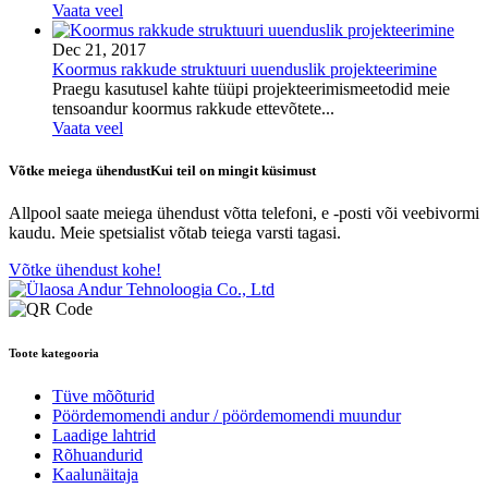
Vaata veel
Dec 21, 2017
Koormus rakkude struktuuri uuenduslik projekteerimine
Praegu kasutusel kahte tüüpi projekteerimismeetodid meie
tensoandur koormus rakkude ettevõtete...
Vaata veel
Võtke meiega ühendust
Kui teil on mingit küsimust
Allpool saate meiega ühendust võtta telefoni, e -posti või veebivormi
kaudu. Meie spetsialist võtab teiega varsti tagasi.
Võtke ühendust kohe!
Toote kategooria
Tüve mõõturid
Pöördemomendi andur / pöördemomendi muundur
Laadige lahtrid
Rõhuandurid
Kaalunäitaja