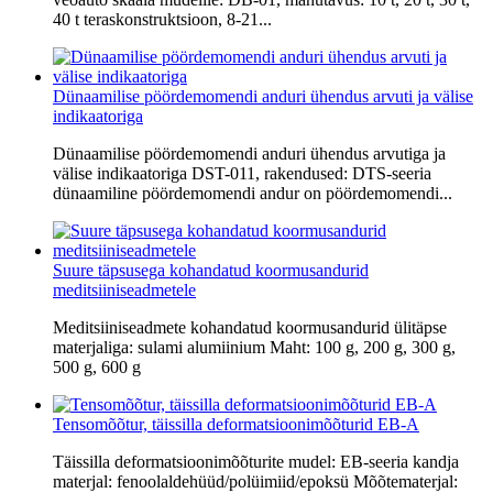
40 t teraskonstruktsioon, 8-21...
Dünaamilise pöördemomendi anduri ühendus arvuti ja välise
indikaatoriga
Dünaamilise pöördemomendi anduri ühendus arvutiga ja
välise indikaatoriga DST-011, rakendused: DTS-seeria
dünaamiline pöördemomendi andur on pöördemomendi...
Suure täpsusega kohandatud koormusandurid
meditsiiniseadmetele
Meditsiiniseadmete kohandatud koormusandurid ülitäpse
materjaliga: sulami alumiinium Maht: 100 g, 200 g, 300 g,
500 g, 600 g
Tensomõõtur, täissilla deformatsioonimõõturid EB-A
Täissilla deformatsioonimõõturite mudel: EB-seeria kandja
materjal: fenoolaldehüüd/polüimiid/epoksü Mõõtematerjal: