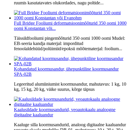
ruumis kasutatavates olukordades, nagu poltide...
Full Bridge Fooliumi deformatsioonimõõturid 350 oomi 1000
oomi Konstantan või...
Täissildfooliumi pingemõõturid 350 oomi 1000 oomi Mudel:
EB-seeria kandja materjal: imporditud
fenoolaldehüüd/polüimiid/epoksü mõõtematerjal: foolium...
Kohandatud koormusandur, ühepunktiline koormusandur
SPA-02B
Legeeritud alumiiniumist koormusandur, mahutavus: 1 kg, 10
kg, 15 kg, 20 kg, väike suurus, kõrge täpsus
Kaalusildade koormusandurid, veoautokaalu analoogne
digitaalne kaaluandur
Kaaluge silla koormusandurid, analoog digitaalne kaaluandur
veoauto skaala mudelile: DB-01, mahutavus: 10 t, 20 t, 30 t,