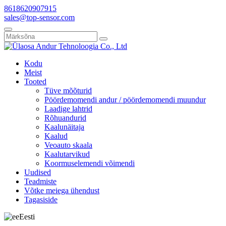
8618620907915
sales@top-sensor.com
Kodu
Meist
Tooted
Tüve mõõturid
Pöördemomendi andur / pöördemomendi muundur
Laadige lahtrid
Rõhuandurid
Kaalunäitaja
Kaalud
Veoauto skaala
Kaalutarvikud
Koormuselemendi võimendi
Uudised
Teadmiste
Võtke meiega ühendust
Tagasiside
Eesti