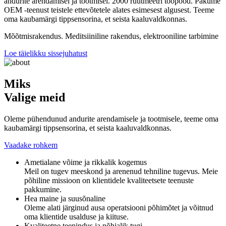
andurite arendamisel ja tootmisel. 2000 ruutmeetri tööpood. Pakume
OEM -teenust teistele ettevõtetele alates esimesest algusest. Teeme
oma kaubamärgi tippsensorina, et seista kaaluvaldkonnas.
Mõõtmisrakendus. Meditsiiniline rakendus, elektrooniline tarbimine
Loe täielikku sissejuhatust
Miks
Valige meid
Oleme pühendunud andurite arendamisele ja tootmisele, teeme oma
kaubamärgi tippsensorina, et seista kaaluvaldkonnas.
Vaadake rohkem
Ametialane võime ja rikkalik kogemus
Meil on tugev meeskond ja arenenud tehniline tugevus. Meie
põhiline missioon on klientidele kvaliteetsete teenuste
pakkumine.
Hea maine ja suusõnaline
Oleme alati järginud ausa operatsiooni põhimõtet ja võitnud
oma klientide usalduse ja kiituse.
Kvaliteetne teenindus ja põhjalik tugi