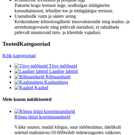
Pakume kogu teenuse tuge, sealhulgas müügieelse
konsultatsiooni, tehnilise toe ja müügijärgse teenuse.
Uuenduslik vaim ja säästv areng
Keskendume tehnoloogilisele innovatsioonile ning teadus- ja
arendustegevusele ning pidevalt uuendusi, et rahuldada
pidevalt muutuvaid turu- ja klientide vajadusi.
Tooted
Kategooriad
Kõik kategooriad
Tüve mõõturid
Laadige lahtrid
Rõhuandurid
Kaalunäitaja
Kaalud
Meie kuum müük
tooted
Rõnga tüüpi koormusandurid
Väike suurus, madal kõrgus, suur mõõteulatus, täielikult
suletud mahutavus:10-600sobib mitmesugustes väikeses