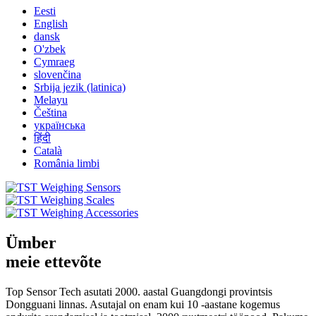
Eesti
English
dansk
O'zbek
Cymraeg
slovenčina
Srbija jezik (latinica)
Melayu
Čeština
українська
हिंदी
Català
România limbi
Ümber
meie ettevõte
Top Sensor Tech asutati 2000. aastal Guangdongi provintsis
Dongguani linnas. Asutajal on enam kui 10 -aastane kogemus